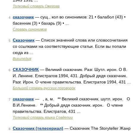
1949 1992 …
Толковый словарь Ожегова
сказочник
— сущ., кол во синонимов: 21 • балабол (43) •
4
басенник (3) • бахарь (9) • …
Словарь синонимов
Сказочник
— Список значений слова или словосочетания
5
со ссылками на соответствующие статьи. Если вы попали
сюда из …
Википедия
СКАЗОЧНИК
— Великий сказочник. Разг. Шутл. ирон. О В.
6
И. Ленине. Елистратов 1994, 431. Добрый дядя сказочник.
Разг. Ирон. О члене правительства. Елистратов 1994, 431 …
Большой словарь русских поговорок
сказочник
— , а, м. ** Великий сказочник. шутл. ирон. О
7
В.И.Ленине. ** Добрый дядя сказочник. ирон. О члене
правительства. Елистратов, 431 …
Толковый словарь языка Совдепии
Сказочник (телесериал)
— Сказочник The Storyteller Жанр
8