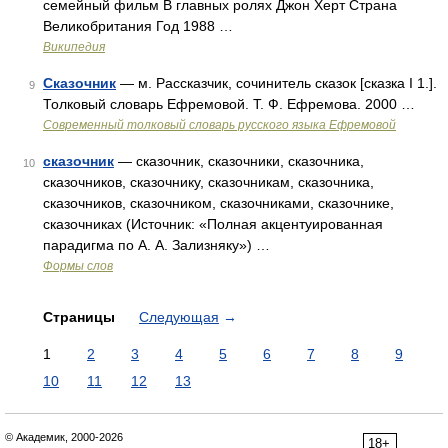
семейный фильм В главных ролях Джон Херт Страна
Великобритания Год 1988 …
Википедия
Сказочник
— м. Рассказчик, сочинитель сказок [сказка I 1.].
9
Толковый словарь Ефремовой. Т. Ф. Ефремова. 2000 …
Современный толковый словарь русского языка Ефремовой
сказочник
— сказочник, сказочники, сказочника,
10
сказочников, сказочнику, сказочникам, сказочника,
сказочников, сказочником, сказочниками, сказочнике,
сказочниках (Источник: «Полная акцентуированная
парадигма по А. А. Зализняку») …
Формы слов
Страницы
Следующая
→
1
2
3
4
5
6
7
8
9
10
11
12
13
© Академик, 2000-2026
18+